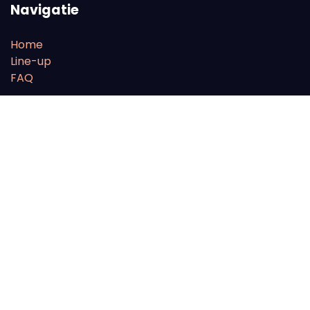
Navigatie
Home
Line-up
FAQ
Tickets
Onze partners
With the financial support of the European Parliament
Volg ons