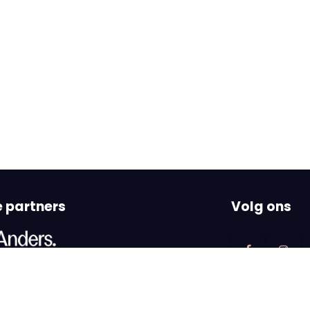
 partners
Volg ons
he financial support of the