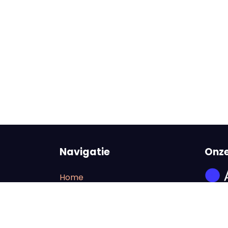
Navigatie
Onze
Home
Line-up
FAQ
With t
Tickets