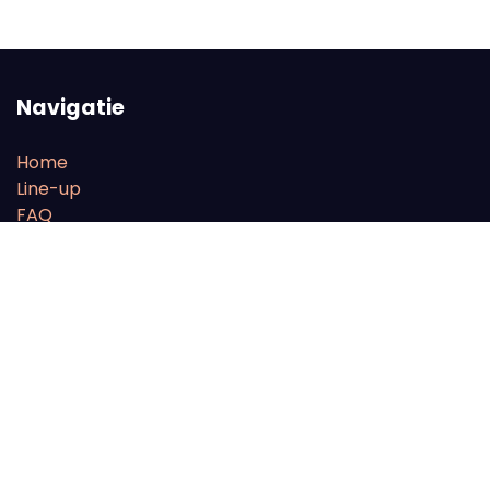
Navigatie
Home
Line-up
FAQ
Tickets
Onze partners
With the financial support of the European Parliament