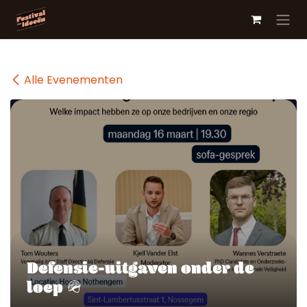
Overslaan naar inhoud
Alle Evenementen
Defensie-uitgaven onder de
loep 🪖