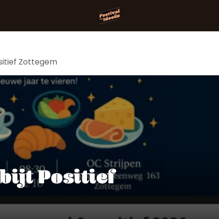
sitief Zottegem
ijt Positief