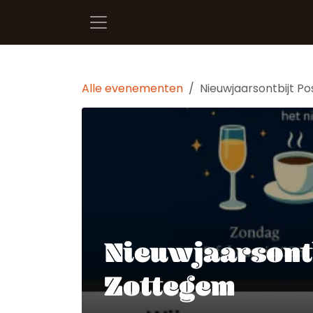
Overslaan naar inhoud
Alle evenementen
Nieuwjaarsontbijt Po
Nieuwjaarsontb
Zottegem