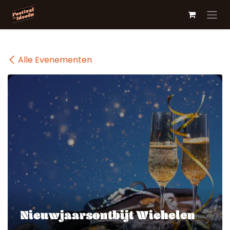
Overslaan naar inhoud
Alle Evenementen
Nieuwjaarsontbijt Wichelen