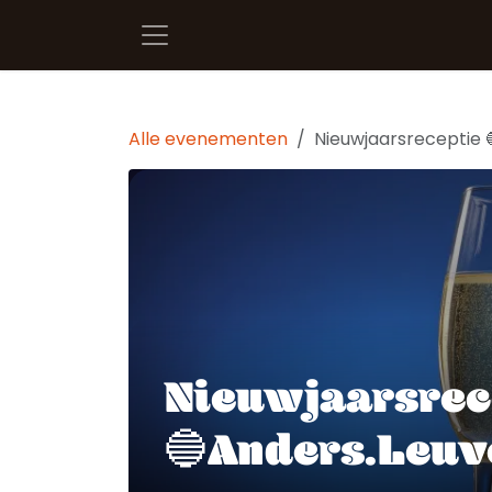
Overslaan naar inhoud
Alle evenementen
Nieuwjaarsreceptie 
Nieuwjaarsrec
🔵Anders.Leuv