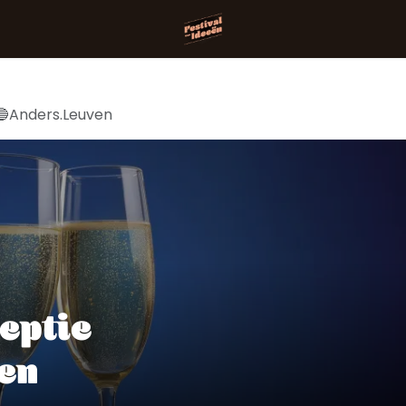
🔵Anders.Leuven
eptie
en