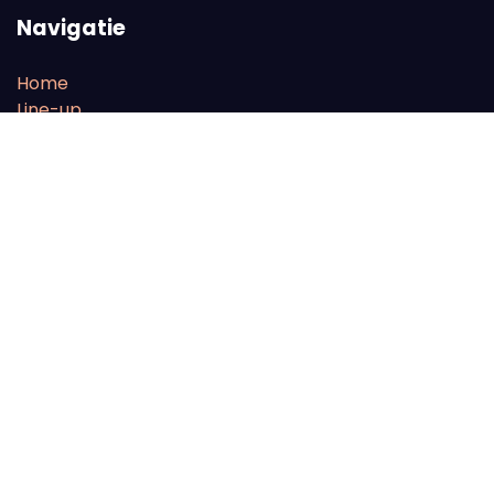
Navigatie
Home
Line-up
FAQ
Tickets
Onze partners
With the financial support of the European Parliament
Volg ons