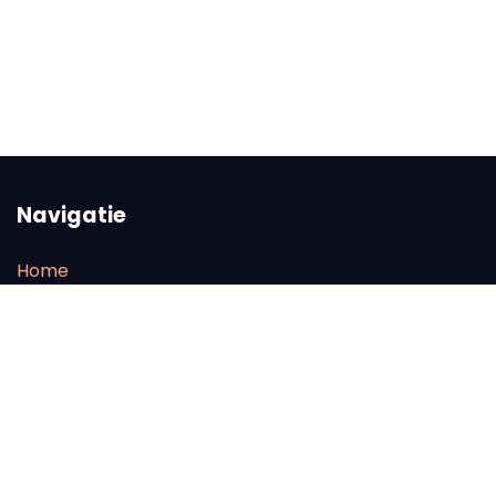
Navigatie
Home
Line-up
FAQ
Tickets
Onze partners