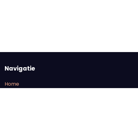
Navigatie
Home
Line-up
FAQ
Tickets
Onze partners