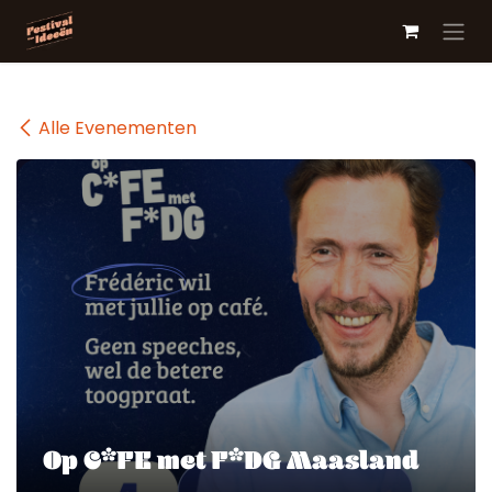
Overslaan naar inhoud
Alle Evenementen
Op C*FE met F*DG Maasland