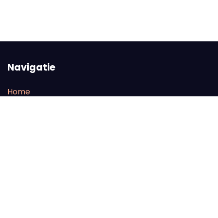
Navigatie
Home
Line-up
FAQ
Tickets
Onze partners