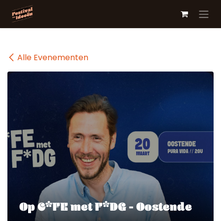
Overslaan naar inhoud
Alle Evenementen
Op C*FE met F*DG - Oostende