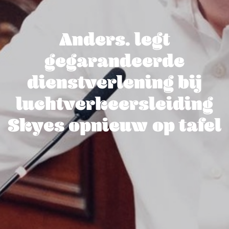
Anders. legt
gegarandeerde
dienstverlening bij
luchtverkeersleiding
Skyes opnieuw op tafel