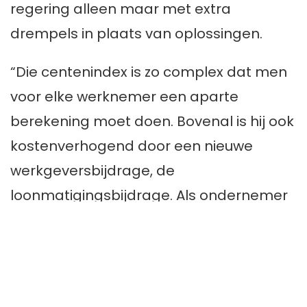
regering alleen maar met extra
drempels in plaats van oplossingen.
“Die centenindex is zo complex dat men
voor elke werknemer een aparte
berekening moet doen. Bovenal is hij ook
kostenverhogend door een nieuwe
werkgeversbijdrage, de
loonmatigingsbijdrage. Als ondernemer
weet ik: een bedrijf heeft zuurstof nodig,
geen extra stokken in de wielen. We
verzuipen in de complexiteit. De overheid
speelt paniekvoetbal en schiet maar wat