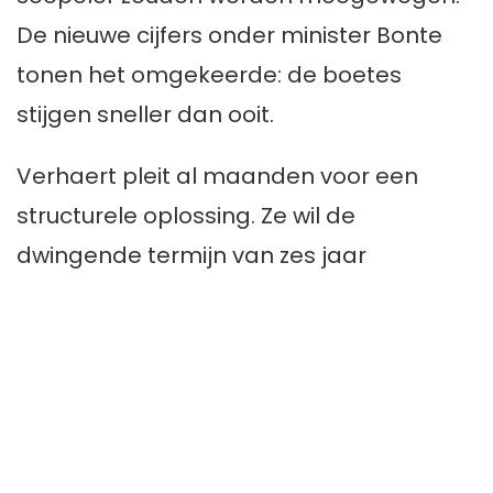
De nieuwe cijfers onder minister Bonte
tonen het omgekeerde: de boetes
stijgen sneller dan ooit.
Verhaert pleit al maanden voor een
structurele oplossing. Ze wil de
dwingende termijn van zes jaar
schrappen of fors verlengen en de EPB-
aangifte voortaan koppelen aan de
feitelijke oplevering van het gebouw. Zo
krijgen gezinnen in ademnood de tijd en
flexibiliteit om hun project te voltooien,